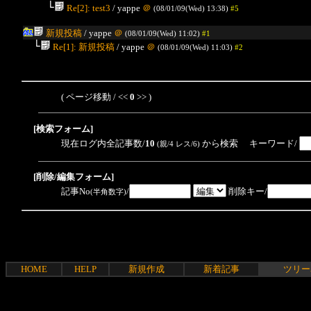
└
Re[2]: test3
/ yappe
＠
(08/01/09(Wed) 13:38)
#5
新規投稿
/ yappe
＠
(08/01/09(Wed) 11:02)
#1
└
Re[1]: 新規投稿
/ yappe
＠
(08/01/09(Wed) 11:03)
#2
( ページ移動 / <<
0
>> )
[検索フォーム]
現在ログ内全記事数/
10
から検索 キーワード/
(親/4 レス/6)
[削除/編集フォーム]
記事No
/
削除キー/
(半角数字)
HOME
HELP
新規作成
新着記事
ツリー