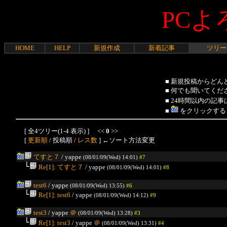
PCよ
HOME
HELP
新規作成
新着記事
ツリー
■ 新規投稿からど
■ 何でも聞いてく
■ 24時間以内の記事
■
をクリックする
[ 全4ツリー(1-4 表示) ] <<
0
>>
[
更新順
/ 投稿順 /
レス数
] ←ソート方法変更
てすと７
/ yappe
(08/01/09(Wed) 14:01)
#7
└
Re[1]: てすと７
/ yappe
(08/01/09(Wed) 14:01)
#8
test6
/ yappe
(08/01/09(Wed) 13:55)
#6
└
Re[1]: test6
/ yappe
(08/01/09(Wed) 14:12)
#9
test3
/ yappe
＠
(08/01/09(Wed) 13:28)
#3
└
Re[1]: test3
/ yappe
＠
(08/01/09(Wed) 13:31)
#4