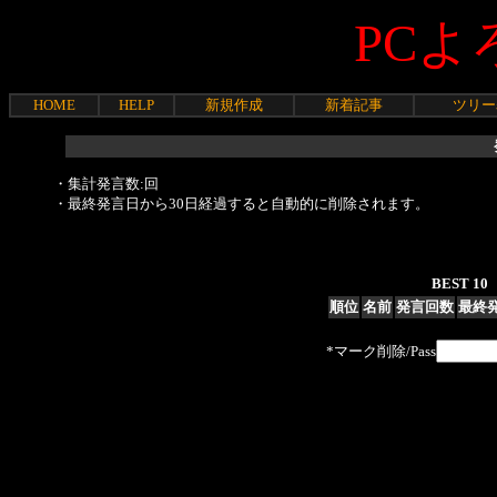
PCよ
HOME
HELP
新規作成
新着記事
ツリー
・集計発言数:回
・最終発言日から30日経過すると自動的に削除されます。
BEST 10
順位
名前
発言回数
最終
*マーク削除/Pass