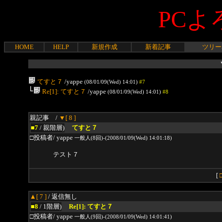
PCよ
HOME
HELP
新規作成
新着記事
ツリー
てすと７
/yappe
(08/01/09(Wed) 14:01)
#7
└
Re[1]: てすと７
/yappe
(08/01/09(Wed) 14:01)
#8
親記事 /
▼[ 8 ]
■7
/ 親階層)
てすと７
□投稿者/ yappe
一般人(8回)-(2008/01/09(Wed) 14:01:18)
テスト７
[
▲[ 7 ]
/ 返信無し
■8
/ 1階層)
Re[1]: てすと７
□投稿者/ yappe
一般人(9回)-(2008/01/09(Wed) 14:01:41)