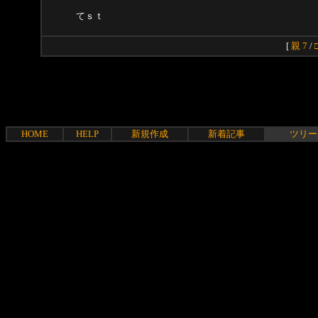
てｓｔ
[
親 7
/
HOME
HELP
新規作成
新着記事
ツリー