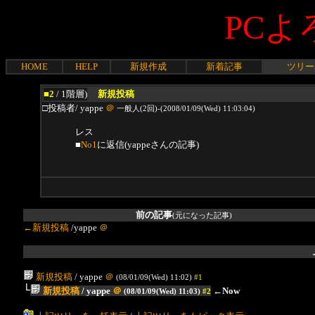
PCよ
HOME
HELP
新規作成
新着記事
ツリー
■2
/ 1階層)
新規投稿
□投稿者/ yappe
＠
一般人(2回)-(2008/01/09(Wed) 11:03:04)
レス
■
No1
に返信(yappeさんの記事)
> テスト
前の記事
(元になった記事)
←新規投稿
/yappe
＠
新規投稿
/ yappe
＠
(08/01/09(Wed) 11:02)
#1
└
新規投稿
/ yappe
＠
←Now
(08/01/09(Wed) 11:03)
#2