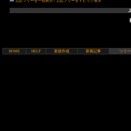
上記ツリーを一括表示
/
上記ツリーをトピック表示
HOME
HELP
新規作成
新着記事
ツリー