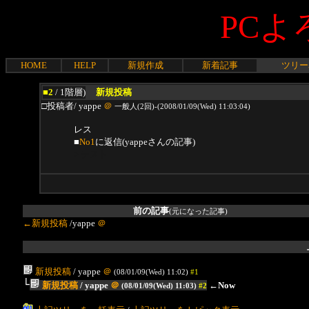
PCよ
HOME
HELP
新規作成
新着記事
ツリー
■2
/ 1階層)
新規投稿
□投稿者/ yappe
＠
一般人(2回)-(2008/01/09(Wed) 11:03:04)
レス
■
No1
に返信(yappeさんの記事)
> テスト
前の記事
(元になった記事)
←新規投稿
/yappe
＠
新規投稿
/ yappe
＠
(08/01/09(Wed) 11:02)
#1
└
新規投稿
/ yappe
＠
←Now
(08/01/09(Wed) 11:03)
#2