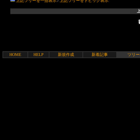
上記ツリーを一括表示
/
上記ツリーをトピック表示
HOME
HELP
新規作成
新着記事
ツリー